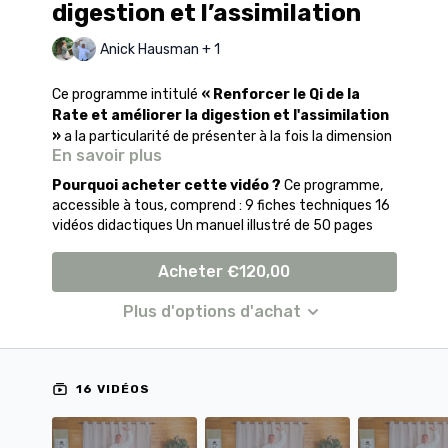
digestion et l’assimilation
Anick Hausman + 1
Ce programme intitulé
« Renforcer le Qi de la
Rate et améliorer la digestion et l'assimilation
»
a la particularité de présenter à la fois la dimension
En savoir plus
énergétique de l'Estomac et de la Rate selon les
principes de la médecine chinoise, mais aussi de
Pourquoi acheter cette vidéo ?
Ce programme,
proposer une approche naturopathique avec des
accessible à tous, comprend : 9 fiches techniques 16
conseils, astuces et recettes accessibles à tous.
vidéos didactiques Un manuel illustré de 50 pages
L’équilibre fonctionnel du couple Estomac/Rate
Acheter €120,00
conditionne l’ensemble des processus physiologiques,
énergétiques et émotionnels. Toute altération de
Plus d'options d'achat
leur dynamique entraîne non seulement des troubles
digestifs, mais également des déséquilibres
systémiques, tels que l’accumulation d’humidité, la
fatigue chronique, la déficience de Qi ou de sang, et
16 VIDÉOS
des perturbations de l’homéostasie énergétique
globale. L’harmonie Rate/estomac est donc